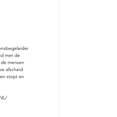
ensbegeleider 
od met de 
n de mensen 
we afscheid 
en stopt en 
_NL/