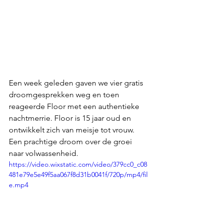
Een week geleden gaven we vier gratis 
droomgesprekken weg en toen 
reageerde Floor met een authentieke 
nachtmerrie. Floor is 15 jaar oud en 
ontwikkelt zich van meisje tot vrouw. 
Een prachtige droom over de groei 
naar volwassenheid. 
https://video.wixstatic.com/video/379cc0_c08
481e79e5e49f5aa067f8d31b0041f/720p/mp4/fil
e.mp4