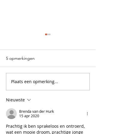
5 opmerkingen
Plaats een opmerking...
HELP, EEN SKELET OP DE
WAT BETEKENT
OPRIT...IS MIJN DROOM
JEZELF WEG TE
WEL NORMAAL?
CIJFEREN?
Nieuwste
Brenda van der Hurk
15 apr 2020
Prachtig ik ben sprakeloos en ontroerd, 
wat een mooie droom, prachtige jonge 