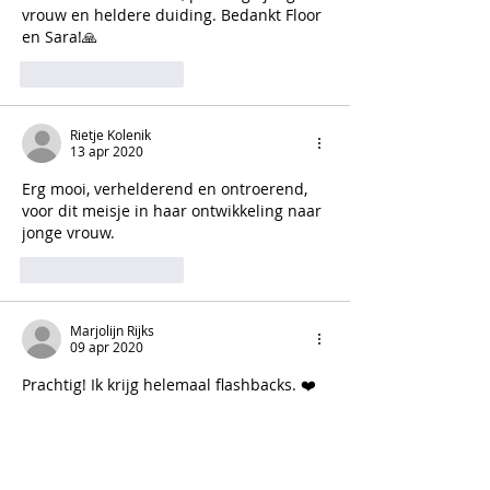
vrouw en heldere duiding. Bedankt Floor 
en Sara!🙏
Like
Reageren
Rietje Kolenik
13 apr 2020
Erg mooi, verhelderend en ontroerend, 
voor dit meisje in haar ontwikkeling naar 
jonge vrouw.
Like
Reageren
Marjolijn Rijks
09 apr 2020
Prachtig! Ik krijg helemaal flashbacks. ❤️
Like
Reageren
Nita Wink