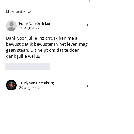
Nieuwste
Frank Van Gellekom
20 aug 2022
Dank voor jullie inzicht. ik ben me al 
bewust dat ik bewuster in het leven mag 
gaan staan. Dit helpt om dat te doen, 
dank jullie wel 🙏
Like
Reageren
Trudy van Batenburg
20 aug 2022
Hi Sara en Sven wat een mooi en eerlijk 
gesprek. En zo herkenbaar.  😍
Ik kwam mezelf tegen in relatie met een 
vriend en belandde in mijn eigen drama. 
Dat stuk ken ik heel goed van mezelf, na 
een dag had ik het door en kon ik het 
omzetten en met meer helderheid kijken 