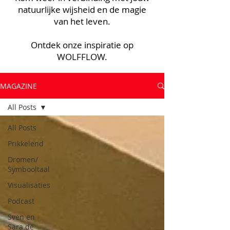
natuurlijke wijsheid en de magie
van het leven.
Ontdek onze inspiratie op
WOLFFLOW.
MAGAZINE
All Posts
All Posts
Prikkelend
Dromen/
Symbooltaal
Visualisaties
Podcast
Sven en
Sara de