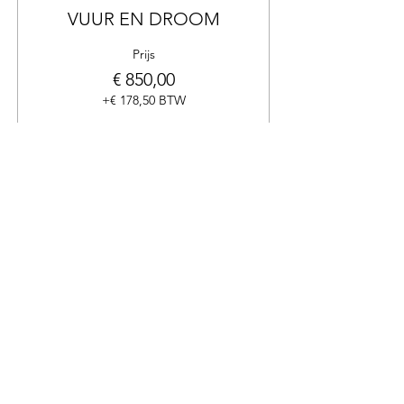
VUUR EN DROOM
Prijs
€ 850,00
+€ 178,50 BTW
Dit evenement is uitverkocht
Deel dit evenement