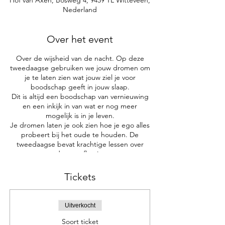
Hof van Axen, Bosweg 4, 9439 TL Witteveen,
Nederland
Over het event
Over de wijsheid van de nacht. Op deze
tweedaagse gebruiken we jouw dromen om
je te laten zien wat jouw ziel je voor
boodschap geeft in jouw slaap.
Dit is altijd een boodschap van vernieuwing
en een inkijk in van wat er nog meer
mogelijk is in je leven.
Je dromen laten je ook zien hoe je ego alles
probeert bij het oude te houden. De
tweedaagse bevat krachtige lessen over
droomreflectie.
We gebruiken het element vuur om jouw
vernieuwingsproces extra
Tickets
transformatiekracht te geven. Een
ceremonie over het hart van jouw leven.
Uitverkocht
Soort ticket