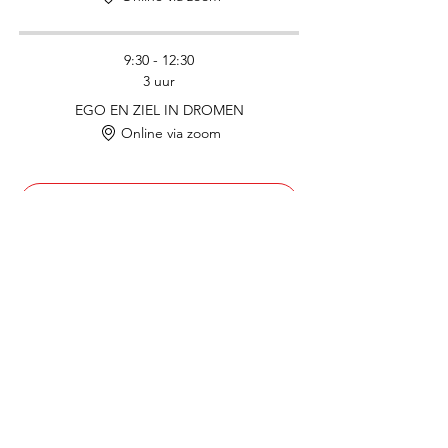
9:30 - 12:30
3 uur
EGO EN ZIEL IN DROMEN
Online via zoom
Alles weergeven
Nog 3 items beschikbaar
Deel dit evenement